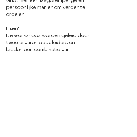
vindt hier een laagdrempelige en
persoonlijke manier om verder te
groeien.
Hoe?
De workshops worden geleid door
twee ervaren begeleiders en
bieden een combinatie van
lichaams- en ademwerk, verfijnd
met invloeden vanuit de
lichaamsgerichte psychotherapie
en bewegingstherapie.
Wil je ontdekken wat ademwerk
voor jouw persoonlijke groei kan
betekenen? Meld je dan aan voor
een van onze workshops en ervaar
het zelf!
Locatie: